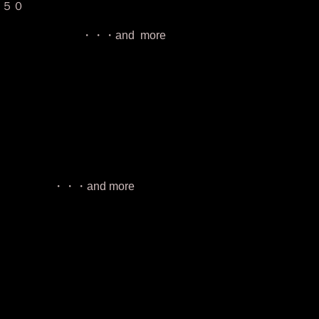
０
 more
more